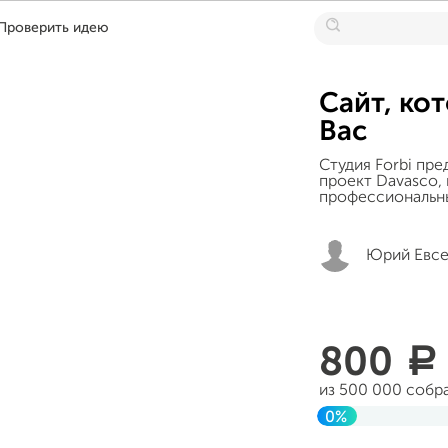
Проверить идею
Сайт, ко
Вас
Студия Forbi пр
проект Davasco,
профессиональны
Юрий Евсе
800
a
из 500 000 собр
0%
Завершен 04 янв