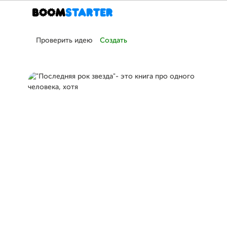
Проверить идею
Создать