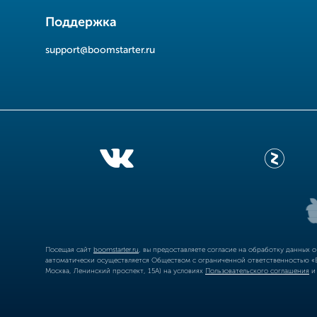
Поддержка
support@boomstarter.ru
Посещая сайт
boomstarter.ru
, вы предоставляете согласие на обработку данных 
автоматически осуществляется Обществом с ограниченной ответственностью «Б
Москва, Ленинский проспект, 15А) на условиях
Пользовательского соглашения