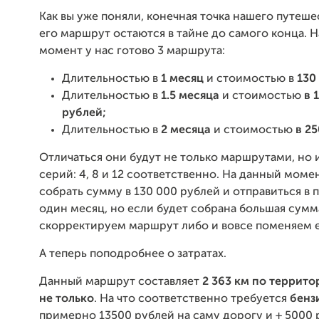
Как вы уже поняли, конечная точка нашего путеше
его маршрут остаются в тайне до самого конца. 
момент у нас готово 3 маршрута:
Длительностью в
1 месяц
и стоимостью в
130
Длительностью в
1.5 месяца
и стоимостью
в 
рублей;
Длительностью в
2 месяца
и стоимостью
в 25
Отличаться они будут не только маршрутами, но 
серий: 4, 8 и 12 соответственно. На данный моме
собрать сумму в 130 000 рублей и отправиться в 
один месяц, но если будет собрана большая сумм
скорректируем маршрут либо и вовсе поменяем е
А теперь поподробнее о затратах.
Данный маршрут составляет
2 363 км по террито
не только
. На что соответственно требуется
бенз
примерно 13500 рублей на саму дорогу и + 5000 