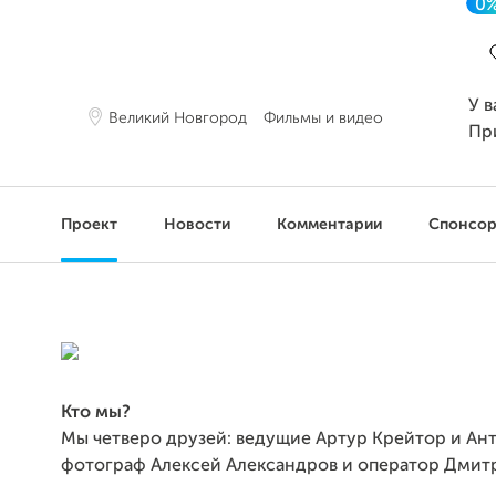
0
З
У в
Великий Новгород
Фильмы и видео
Пр
Проект
Новости
Комментарии
Спонсо
Кто мы?
Мы четверо друзей: ведущие Артур Крейтор и Ан
фотограф Алексей Александров и оператор Дмит