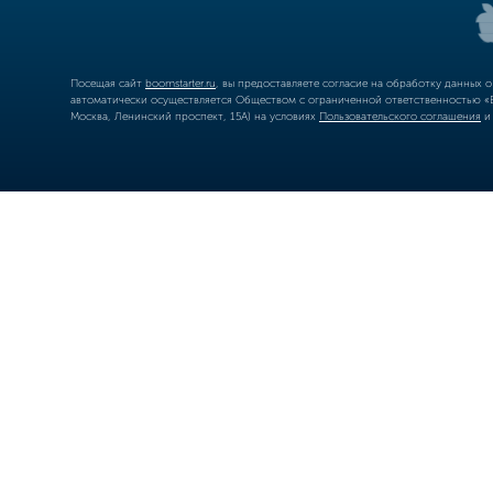
Посещая сайт
boomstarter.ru
, вы предоставляете согласие на обработку данных 
автоматически осуществляется Обществом с ограниченной ответственностью «Б
Москва, Ленинский проспект, 15А) на условиях
Пользовательского соглашения