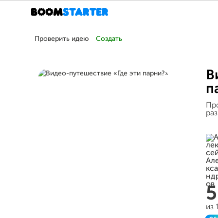
Проверить идею
Создать
В
п
Про
раз
из 