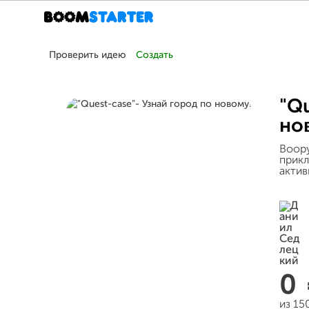
Проверить идею
Создать
"Qu
но
Воору
прикл
актив
0
из 15