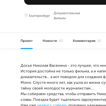
Документальные
Екатеринбург
фильмы
Проект
Новости
43
Комментарии
15
Досье Николая Васенина - это лучшее, что мн
История достойна не только фильма, а и напи
доказательств… а вот поводом для создания 
Моно. Спустя много лет, как ушла из жизни с
тайну своей молодости журналистам...
Мы собираем средства, чтобы отправить Ник
славы. Поездка будет тщательно задокументи
Нам уже
удалось собрать
половину назначен