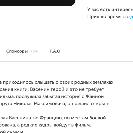
У вас есть интерес
Пришло время
созд
Спонсоры
774
F.A.Q
е приходилось слышать о своих родных земляках.
сания книги. Васенин герой и это не требует
фильма, послужила забытая история с Жанной
упруга Николая Максимовича, он решил открыть
олая Васенина во Францию, по местам боевой
рована, а редкие кадры войдут в фильм.
ной суммы.