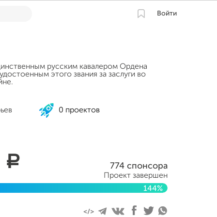
Войти
динственным русским кавалером Ордена
удостоенным этого звания за заслуги во
йне.
рьев
0 проектов
8
a
774 спонсора
Проект завершен
144%
2014