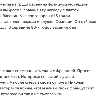
аметив на груди Васенина французскую медаль
 выбросил, сравнив эту награду с платой
й Васенин был приговорен к 15 годам
дался в плен немцам и служил Франции. Он отбывал
году. В середине 80-х годов Васенин был
опытался восстановить связи с Францией. Просил
нополчан. Но, кроме почестей, пусть и
чил. А после смерти своей супруги Николай
ветеранов войны, чтобы найти своих французских
оторую он так и не смог забыть.