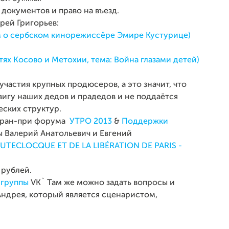
документов и право на въезд.
рей Григорьев:
 о сербском кинорежиссёре Эмире Кустурице)
ях Косово и Метохии, тема: Война глазами детей)
частия крупных продюсеров, а это значит, что
игу наших дедов и прадедов и не поддаётся
еских структур.
 гран-при форума
УТРО 2013
&
Поддержки
ы Валерий Анатольевич и Евгений
TECLOCQUE ET DE LA LIBÉRATION DE PARIS -
 рублей.
 группы
VK` Там же можно задать вопросы и
Андрея, который является сценаристом,