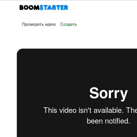
Проверить идею
Создать