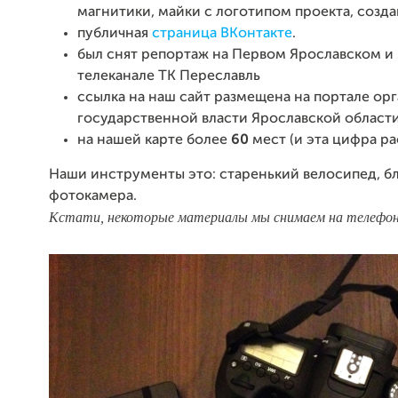
магнитики, майки с логотипом проекта, созд
публичная
страница ВКонтакте
.
был снят репортаж на Первом Ярославском и
телеканале ТК Переславль
ссылка на наш сайт размещена на п
ортале ор
государственной власти Ярославской област
на нашей карте более
60
мест (и эта цифра ра
Наши инструменты это: старенький велосипед, б
фотокамера.
Кстати, некоторые материалы мы снимаем на телефон