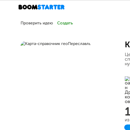
Проверить идею
Создать
К
Це
сп
н
из