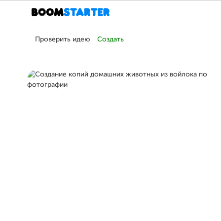
Проверить идею
Создать