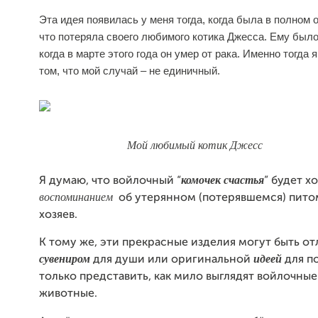
Эта идея появилась у меня тогда, когда была в полном 
что потеряла своего любимого котика Джесса. Ему было
когда в марте этого года он умер от рака. Именно тогда 
том, что мой случай – не единичный.
Мой любимый котик Джесс
комочек счастья
Я думаю, что войлочный “
” будет 
воспоминанием
об утерянном (потерявшемся) пит
хозяев.
К тому же, эти прекрасные изделия могут быть о
сувениром
идеей
для души или оригинальной
для п
только представить, как мило выглядят войлочны
животные.