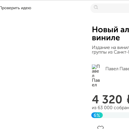
Проверить идею
Новый ал
виниле
Издание на вини
группы из Санкт
Павел Пав
4 320
из 63 000 собра
6%
Завершен 08 ию