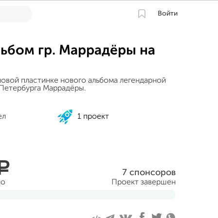
Войти
ьбом гр. Маррадёры на
ловой пластинке нового альбома легендарной
-Петербурга Маррадёры.
ел
1 проект
a
7 спонсоров
но
Проект завершен
ня 2013