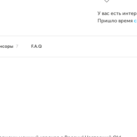
У вас есть инте
Пришло время
с
нсоры
7
F.A.Q