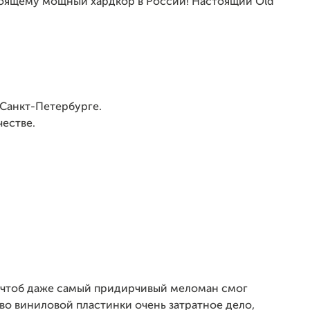
оящему мощный хардкор в России! Настоящий Old
 Санкт-Петербурге.
честве.
, чтоб даже самый придирчивый меломан смог
во виниловой пластинки очень затратное дело,