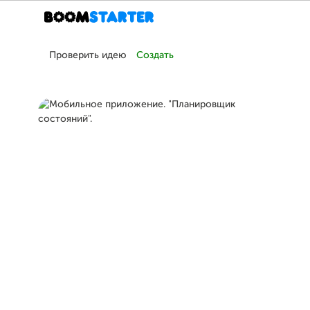
Проверить идею
Создать