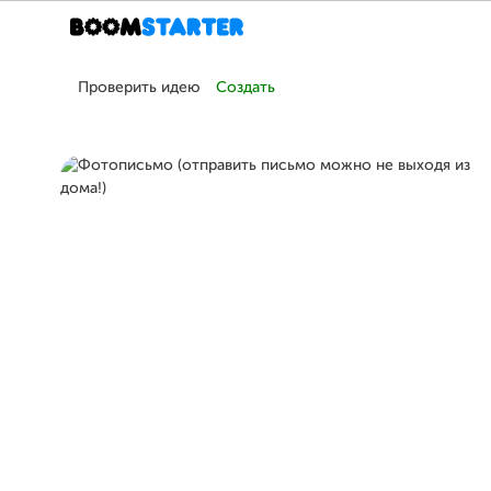
Проверить идею
Создать