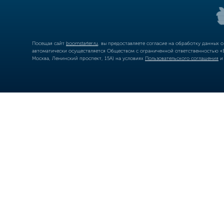
Посещая сайт
boomstarter.ru
, вы предоставляете согласие на обработку данных 
автоматически осуществляется Обществом с ограниченной ответственностью «Б
Москва, Ленинский проспект, 15А) на условиях
Пользовательского соглашения