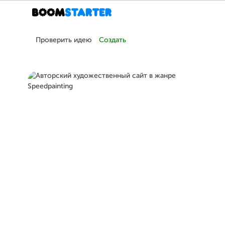
Проверить идею
Создать