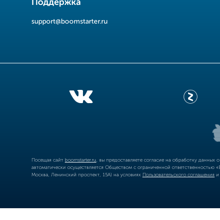
Поддержка
support@boomstarter.ru
Посещая сайт
boomstarter.ru
, вы предоставляете согласие на обработку данных 
автоматически осуществляется Обществом с ограниченной ответственностью «Б
Москва, Ленинский проспект, 15А) на условиях
Пользовательского соглашения