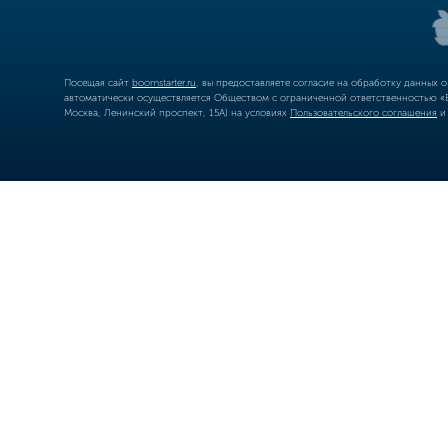
Посещая сайт
boomstarter.ru
, вы предоставляете согласие на обработку данных 
автоматически осуществляется Обществом с ограниченной ответственностью «Б
Москва, Ленинский проспект, 15А) на условиях
Пользовательского соглашения