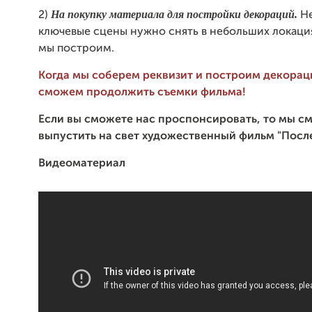
На
покупку
материала для постройки декораций.
2)
Не
ключевые сцены нужно снять в небольших локаци
мы построим.
Когда мы соберем реквизит и построим декораци
сможем продолжить съемки фильма!
Если вы сможете нас проспонсировать, то мы 
выпустить на свет художественный фильм "Посл
Видеоматериал