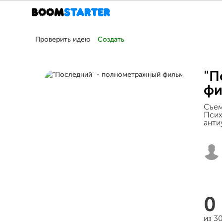
Проверить идею
Создать
"П
фи
Съем
Псих
анти
0
из 3