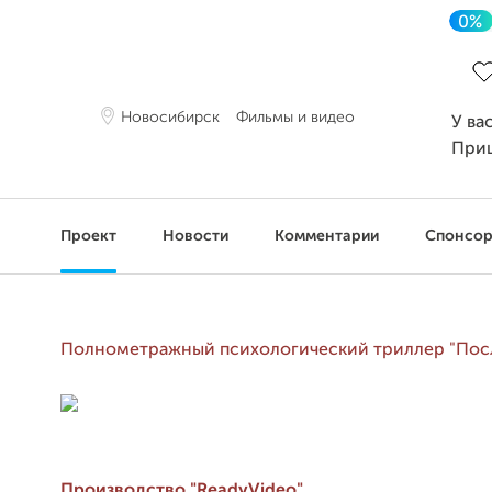
0%
За
Новосибирск
Фильмы и видео
У ва
При
Проект
Новости
Комментарии
Спонсо
Полнометражный психологический триллер "Пос
Производство "ReadyVideo"