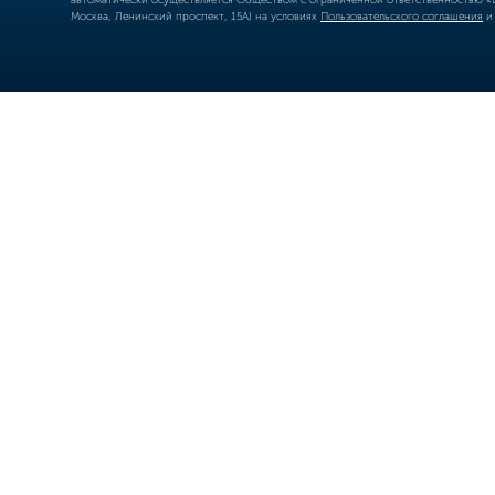
автоматически осуществляется Обществом с ограниченной ответственностью «Б
Москва, Ленинский проспект, 15А) на условиях
Пользовательского соглашения