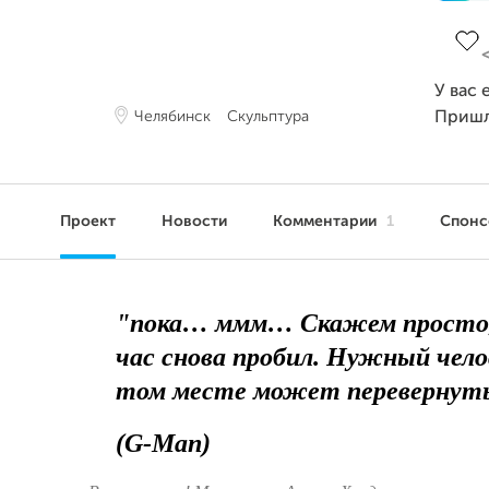
Заве
У вас 
Челябинск
Скульптура
Пришл
Проект
Новости
Комментарии
1
Спон
"пока… ммм… Скажем просто
час снова пробил. Нужный чело
том месте может перевернут
(G-Man)