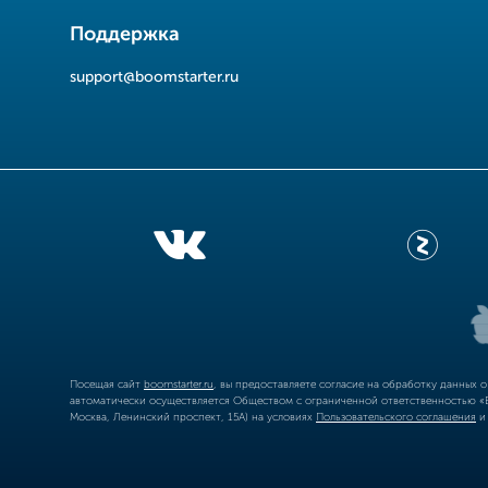
Поддержка
support@boomstarter.ru
Посещая сайт
boomstarter.ru
, вы предоставляете согласие на обработку данных 
автоматически осуществляется Обществом с ограниченной ответственностью «Б
Москва, Ленинский проспект, 15А) на условиях
Пользовательского соглашения