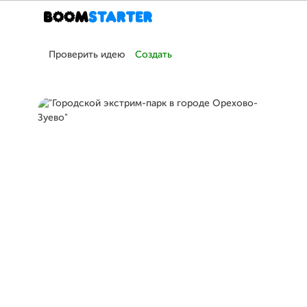
Проверить идею
Создать