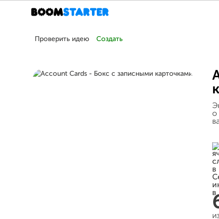
Проверить идею
Создать
Э
о
в
и