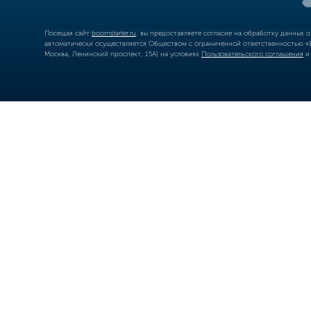
Посещая сайт
boomstarter.ru
, вы предоставляете согласие на обработку данных 
автоматически осуществляется Обществом с ограниченной ответственностью «Б
Москва, Ленинский проспект, 15А) на условиях
Пользовательского соглашения