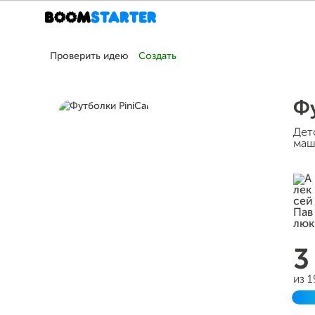
Проверить идею
Создать
Фу
Дет
маш
3
из 
Д