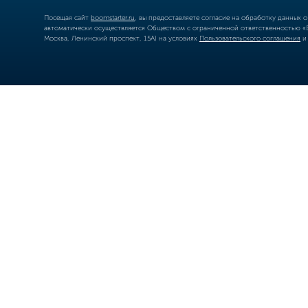
Посещая сайт
boomstarter.ru
, вы предоставляете согласие на обработку данных 
автоматически осуществляется Обществом с ограниченной ответственностью «Б
Москва, Ленинский проспект, 15А) на условиях
Пользовательского соглашения