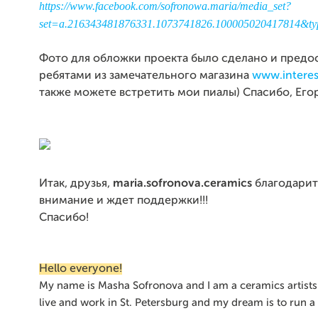
https://www.facebook.com/sofronowa.maria/media_set?
set=a.216343481876331.1073741826.100005020417814&t
Фото для обложки проекта было сделано и предо
ребятами из замечательного магазина
www.interes
также можете встретить мои пиалы) Спасибо, Егор
Итак, друзья,
maria.sofronova.ceramics
благодарит 
внимание и ждет поддержки!!!
Спасибо!
Hello everyone!
Му name is Masha Sofronova and I am a ceramics artists 
live and
work in St. Petersburg and my dream is to run a 