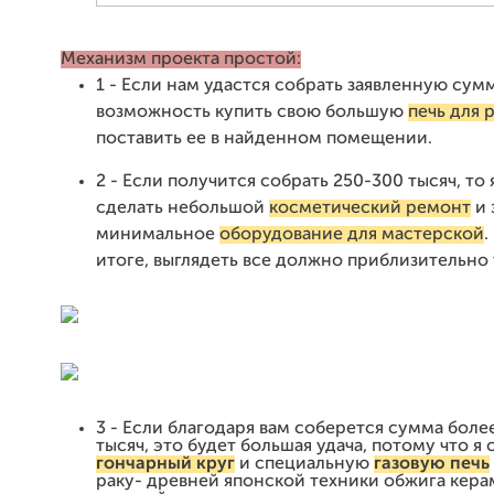
Механизм проекта простой:
1 - Если нам удастся собрать заявленную сумм
возможность купить свою большую
печь для 
поставить ее в найденном помещении.
2 - Если получится собрать 250-300 тысяч, то 
сделать небольшой
косметический ремонт
и 
минимальное
оборудование для мастерской
.
итоге, выглядеть все должно приблизительно 
3 - Если благодаря вам соберется сумма боле
тысяч, это будет большая удача, потому что я 
гончарный кру
г
и специальную
газовую печь
раку- древней японской техники обжига кер