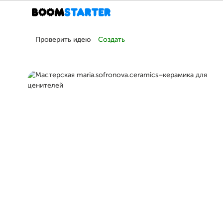
Проверить идею
Создать