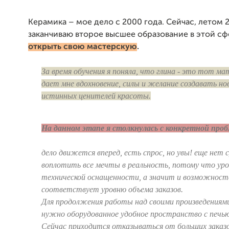
Керамика – мое дело с 2000 года. Сейчас, летом 2
заканчиваю второе высшее образование в этой с
открыть свою мастерскую
.
За время обучения я поняла, что глина - это тот м
дает мне вдохновение, силы и желание создавать но
истинных ценителей красоты.
На данном этапе я столкнулась с конкретной про
дело движется вперед, есть спрос, но увы! еще нет
воплотить все мечты в реальность, потому что уро
технической оснащенности, а значит и возможност
соответствует уровню объема заказов.
Для продолжения работы над своими произведениями
нужно оборудованное удобное пространство с печь
Сейчас приходится отказываться от больших заказо