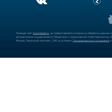
Посещая сайт
boomstarter.ru
, вы предоставляете согласие на обработку данных 
автоматически осуществляется Обществом с ограниченной ответственностью «Б
Москва, Ленинский проспект, 15А) на условиях
Пользовательского соглашения