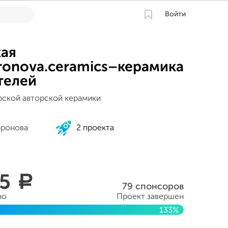
Войти
ая
fronova.ceramics–керамика
телей
рской авторской керамики
фронова
2 проекта
55
a
79 спонсоров
но
Проект завершен
133%
та 2015