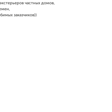
 экстерьеров частных домов,
емен,
бимых заказчиков))