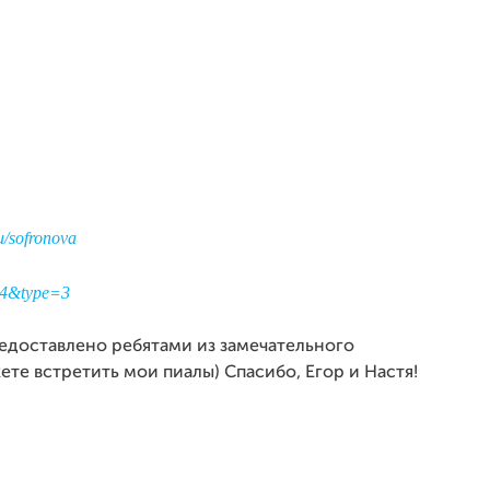
u/sofronova
14&type=3
едоставлено ребятами из замечательного
ете встретить мои пиалы) Спасибо, Егор и Настя!