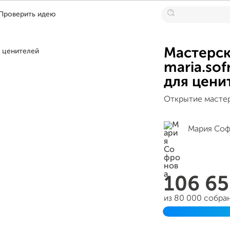
Проверить идею
Мастерск
maria.so
для цени
Открытие масте
Мария Со
106 6
из 80 000 собра
Завершен 01 мар