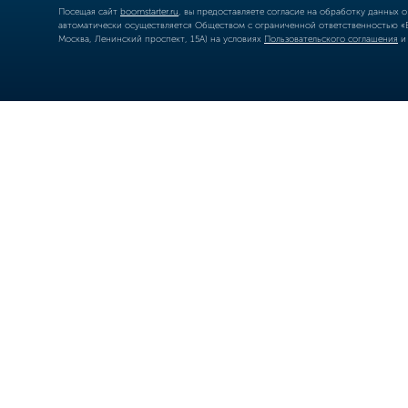
Посещая сайт
boomstarter.ru
, вы предоставляете согласие на обработку данных 
автоматически осуществляется Обществом с ограниченной ответственностью «Б
Москва, Ленинский проспект, 15А) на условиях
Пользовательского соглашения