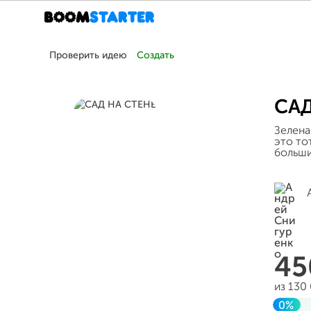
Проверить идею
Создать
САД
Зелена
это то
больши
4
из 130
0%