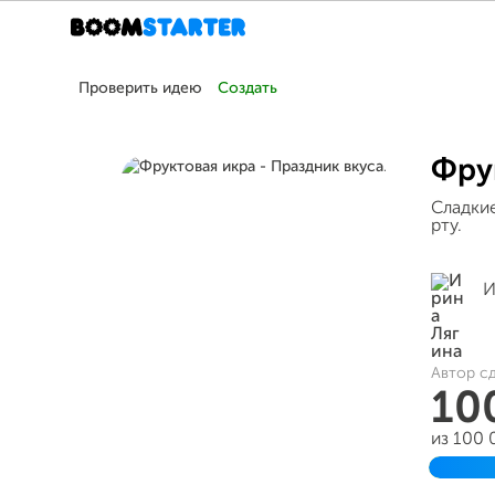
Проверить идею
Создать
Фру
Сладки
рту.
И
Автор с
10
из 100
Завер