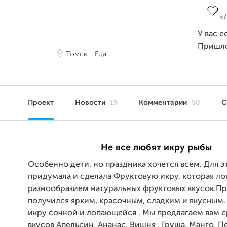
У вас е
Пришл
Томск
Еда
Проект
Новости
19
Комментарии
50
С
Не все любят икру рыбы
Особенно дети, но праздника хочется всем. Для э
придумала и сделала Фруктовую икру, которая ло
разнообразием натуральных фруктовых вкусов.П
получился ярким, красочным, сладким и вкусным.
икру сочной и лопающейся . Мы предлагаем вам с
вкусов Апельсин, Ананас, Вишня , Груша, Манго, П