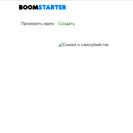
Проверить идею
Создать