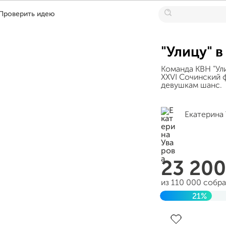
Проверить идею
"Улицу" в
Команда КВН "Ул
XXVI Сочинский 
девушкам шанс.
Екатерина
23 20
из 110 000 собр
21%
Завершен 13 дек