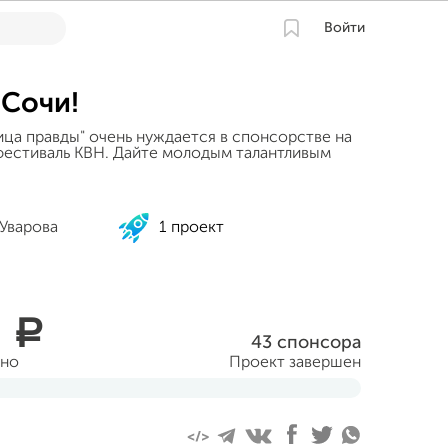
Войти
 Сочи!
ица правды" очень нуждается в спонсорстве на
фестиваль КВН. Дайте молодым талантливым
 Уварова
1 проект
0
a
43 спонсора
ано
Проект завершен
абря 2014