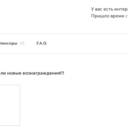
У вас есть инте
Пришло время
с
понсоры
43
F.A.Q
али новые вознаграждения!!!