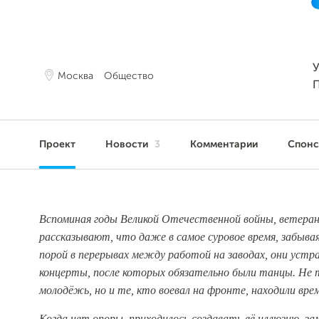
У
Москва
Общество
Проект
Новости
3
Комментарии
Спон
Вспоминая годы Великой Отечественной войны, ветера
рассказывают, что даже в самое суровое время, забыва
порой в перерывах между работой на заводах, они устр
концерты, после которых обязательно были танцы. Не 
молодёжь, но и те, кто воевал на фронте, находили вре
Когда нет опоры, приходилось создавать её иллюзию, за