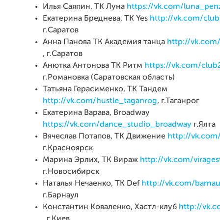
Илья Саяпин, ТК Луна
https://vk.com/luna_pen
Екатерина Бреднева, ТК Yes
http://vk.com/cl
г.Саратов
Анна Панова ТК Академия танца
http://vk.com
, г.Саратов
Анютка Антонова ТК Ритм
https://vk.com/clu
г.Романовка (Саратовская область)
Татьяна Герасименко, ТК Тандем
http://vk.com/hustle_taganrog
, г.Таганрог
Екатерина Варава, Broadway
https://vk.com/dance_studio_broadway
г.Ялта
Вячеслав Потапов, ТК Движение
http://vk.com
г.Красноярск
Марина Эрлих, ТК Вираж
http://vk.com/virages
г.Новосибирск
Наталья Нечаенко, ТК Def
http://vk.com/barnau
г.Барнаул
Константин Коваленко, Хастл-клуб
http://vk.
, г.Киев