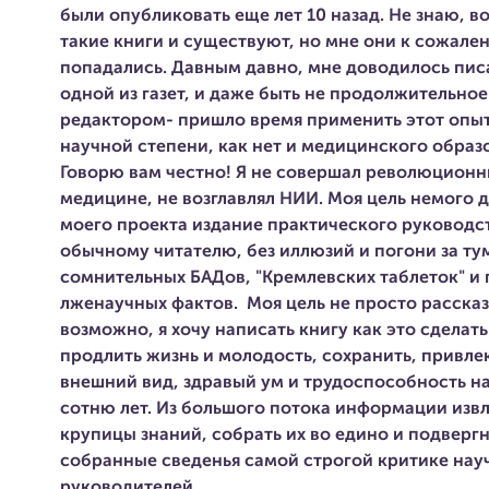
были опубликовать еще лет 10 назад. Не знаю, в
такие книги и существуют, но мне они к сожале
попадались. Давным давно, мне доводилось писа
одной из газет, и даже быть не продолжительное
редактором- пришло время применить этот опыт.
научной степени, как нет и медицинского образ
Говорю вам честно! Я не совершал революционн
медицине, не возглавлял НИИ. Моя цель немого д
моего проекта издание практического руководс
обычному читателю, без иллюзий и погони за ту
сомнительных БАДов, "Кремлевских таблеток" и
лженаучных фактов.
Моя цель не просто рассказа
возможно, я хочу написать книгу как это сделать
продлить жизнь и молодость, сохранить, привл
внешний вид, здравый ум и трудоспособность 
сотню лет. Из большого потока информации изв
крупицы знаний, собрать их во едино и подвергн
собранные сведенья самой строгой критике нау
руководителей.