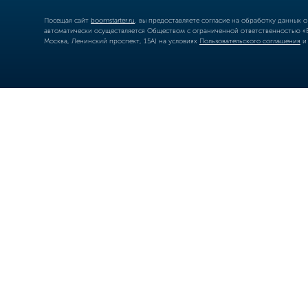
Посещая сайт
boomstarter.ru
, вы предоставляете согласие на обработку данных 
автоматически осуществляется Обществом с ограниченной ответственностью «Б
Москва, Ленинский проспект, 15А) на условиях
Пользовательского соглашения