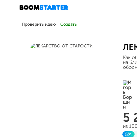
Проверить идею
Создать
ЛЕ
Как о
на бл
обосн
5 
из 10
5%