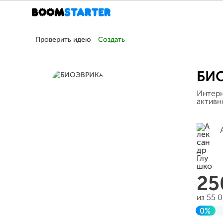
Проверить идею
Создать
БИ
Интерн
активн
2
из 55 
0%
Заве