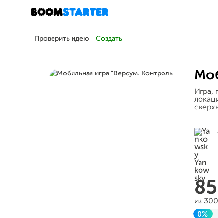
Проверить идею
Создать
Моб
Игра, 
локац
сверх
8
из 30
0%