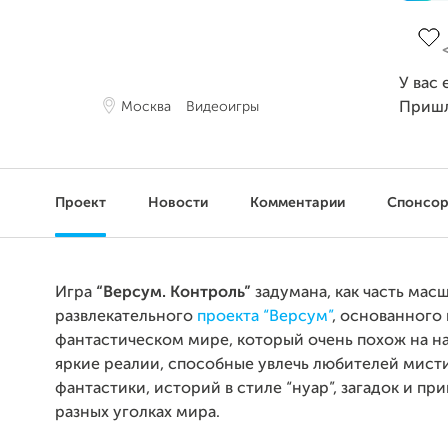
Заве
У вас 
Москва
Видеоигры
Приш
Проект
Новости
Комментарии
Спонсо
Игра
“Версум. Контроль”
задумана, как часть мас
развлекательного
проекта “Версум”
, основанного 
фантастическом мире, который очень похож на н
яркие реалии, способные увлечь любителей мисти
фантастики, историй в стиле “нуар”, загадок и пр
разных уголках мира.