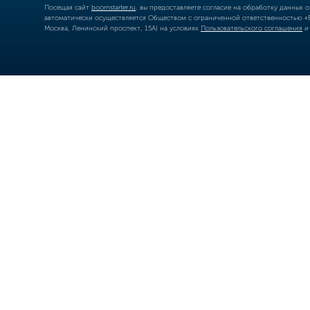
Посещая сайт
boomstarter.ru
, вы предоставляете согласие на обработку данных 
автоматически осуществляется Обществом с ограниченной ответственностью «Б
Москва, Ленинский проспект, 15А) на условиях
Пользовательского соглашения