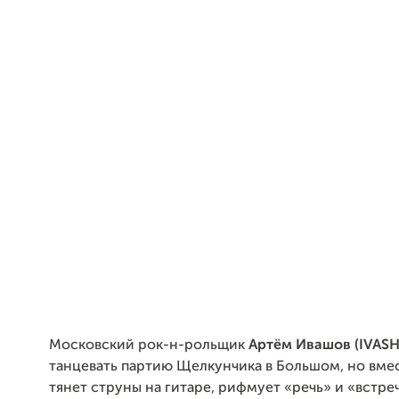
Московский рок-н-рольщик
Артём Ивашов (
IVAS
танцевать партию Щелкунчика в Большом, но вме
тянет струны на гитаре, рифмует «речь» и «встре