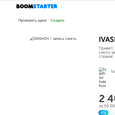
Проверить идею
Создать
IVAS
Привет,
смогу за
страна!
Iv
2 
из 50 0
4%