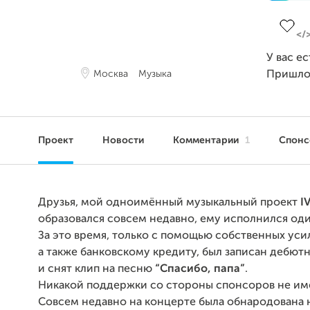
Заверш
У вас е
Москва
Музыка
Пришло
Проект
Новости
Комментарии
1
Спон
Друзья, мой одноимённый музыкальный проект
I
образовался совсем недавно, ему исполнился оди
За это время, только с помощью собственных уси
а также банковскому кредиту, был записан дебют
и снят клип на песню
“Спасибо, папа”
.
Никакой поддержки со стороны спонсоров не им
Совсем недавно на концерте была обнародована 