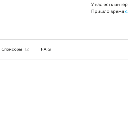
У вас есть инте
Пришло время
с
Спонсоры
12
F.A.Q