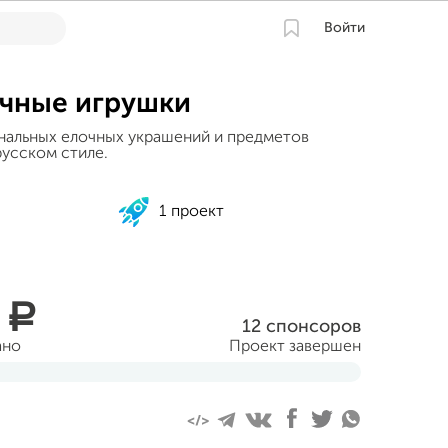
Войти
чные игрушки
нальных елочных украшений и предметов
русском стиле.
1 проект
5
a
12 спонсоров
ано
Проект завершен
еля 2015