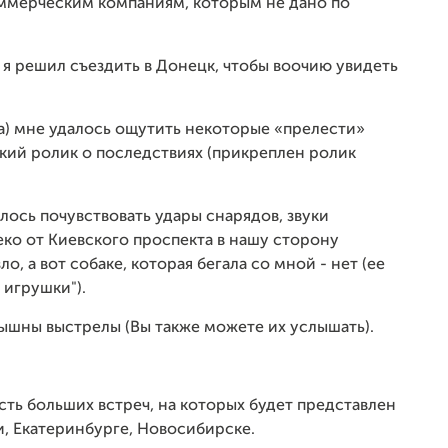
ммерческим компаниям, которым не дано по
 я решил съездить в Донецк, чтобы воочию увидеть
та) мне удалось ощутить некоторые «прелести»
ький ролик о последствиях (прикреплен ролик
ось почувствовать удары снарядов, звуки
еко от Киевского проспекта в нашу сторону
 а вот собаке, которая бегала со мной - нет (ее
 игрушки").
лышны выстрелы (Вы также можете их услышать).
сть больших встреч, на которых будет представлен
и, Екатеринбурге, Новосибирске.