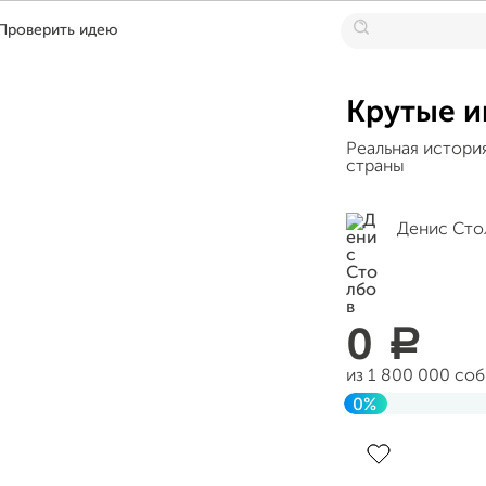
Проверить идею
Крутые и
Реальная история
страны
Денис Сто
0
a
из 1 800 000 со
0%
Завершен 23 ию