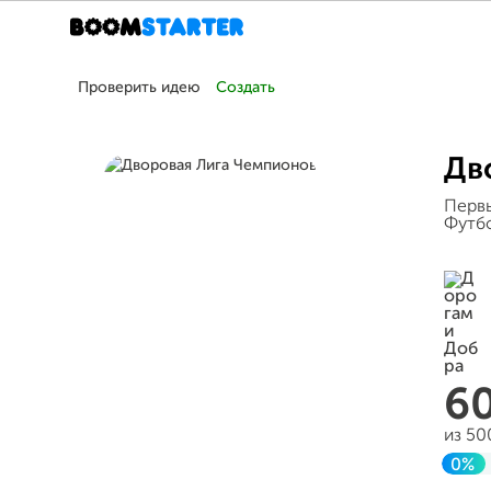
Проверить идею
Создать
Дв
Первы
Футбо
6
из 50
0%
Зав