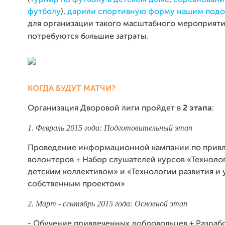
(
турнир по футболу в детском доме
,
соревновани
футболу
),
дарили спортивную форму нашим под
для организации такого масштабного мероприят
о
потребуются б
льшие затраты.
КОГДА БУДУТ МАТЧИ?
Организация Дворовой лиги пройдет в
2 этапа
:
1. Февраль 2015 года: Подготовительный этап
Проведение информационной кампании по прив
волонтеров + Набор слушателей курсов «Техноло
детским коллективом» и «Технологии развития и 
собственным проектом»
2. Март - сентябрь 2015 года: Основной этап
- Обучение привлеченных добровольцев + Р
азраб