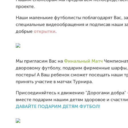
Нашим спонсорам мы предлагаем непосредственн
проекте.
Наши маленькие футболисты поблагодарят Вас, з
специальные видеообращения и подписав наши з
добрые
открытки
.
Мы пригласим Вас на
Финальный Матч
Чемпионат
дворовому футболу, подарим фирменные шарфы,
постеры! А Ваш ребенок сможет посещать наши т
принять участие в матчах Турнира.
Присоединяйтесь к движению "Дорогами добра" -
вместе подарим нашим детям здоровое и счастли
ДАВАЙТЕ ПОДАРИМ ДЕТЯМ ФУТБОЛ!