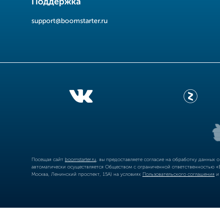
Поддержка
support@boomstarter.ru
Посещая сайт
boomstarter.ru
, вы предоставляете согласие на обработку данных 
автоматически осуществляется Обществом с ограниченной ответственностью «Б
Москва, Ленинский проспект, 15А) на условиях
Пользовательского соглашения