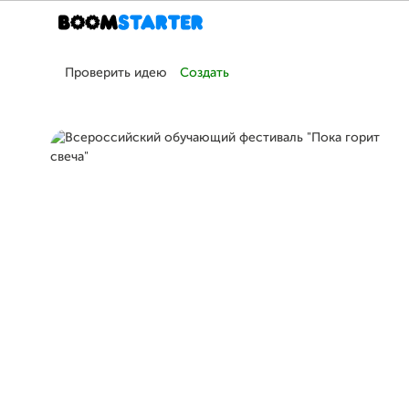
Проверить идею
Создать