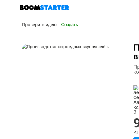
Проверить идею
Создать
П
в
Пр
ко
из