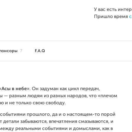
У вас есть инте
Пришло время
с
понсоры
7
F.A.Q
«
Асы в небе
». Он задуман как цикл передач,
 — разным людям из разных народов, что «плечом
вою и не только свою свободу.
 событиями прошлого, да и о настоящем-то порой
 детали забываются, впечатления смазываются, и
 между реальными событиями и домыслами, как в