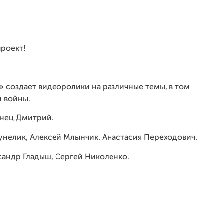
роект!
 создает видеоролики на различные темы, в том
й войны.
енец Дмитрий.
Сунелик, Алексей Млынчик. Анастасия Переходович.
сандр Гладыш, Сергей Николенко.