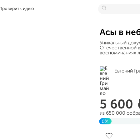
Проверить идею
Асы в не
Уникальный доку
Отечественной в
воспоминаниях л
Евгений Г
5 600
из 650 000 собр
0%
Завершен 28 фе