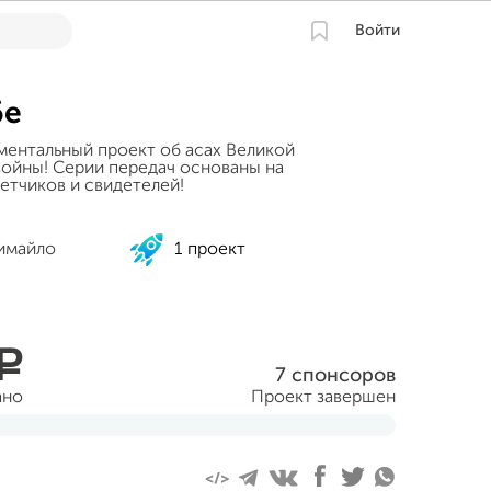
Войти
бе
ментальный проект об асах Великой
ойны! Серии передач основаны на
етчиков и свидетелей!
римайло
1 проект
a
7 спонсоров
ано
Проект завершен
враля 2015