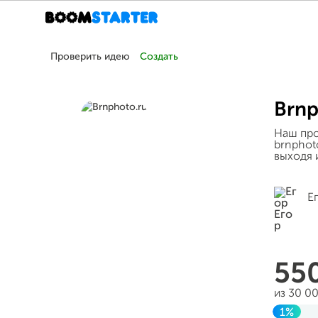
Проверить идею
Создать
Brnp
Наш про
brnphot
выходя 
Е
55
из 30 0
1%