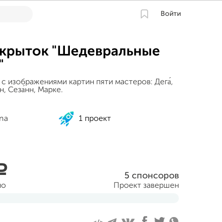
Войти
ткрыток "Шедевральные
"
с изображениями картин пяти мастеров: Дега́,
н, Сеза́нн, Марке.
ina
1 проект
a
5 спонсоров
но
Проект завершен
аря 2015