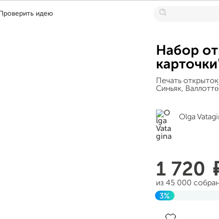
Проверить идею
Набор о
карточки
Печать открыток 
Синьяк, Валлотто́
Olga Vatag
1 720
из 45 000 собра
3%
Завершен 12 янв