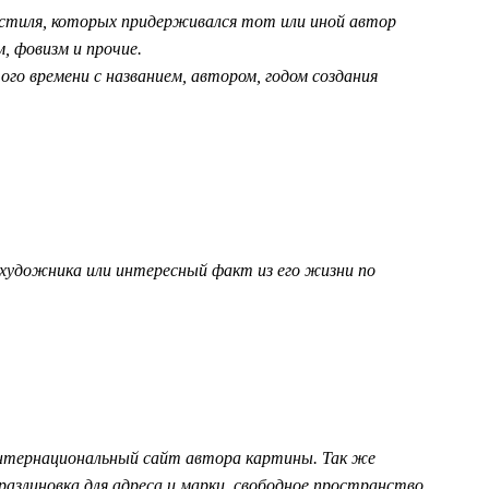
стиля, которых придерживался тот или иной автор
м, фовизм и прочие.
го времени с названием, автором, годом создания
удожника или интересный факт из его жизни по
нтернациональный сайт автора картины. Так же
азлиновка для адреса и марки, свободное пространство