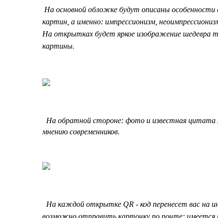
На основной обложке будут описаны особенности 
картин, а именно: импрессионизм, неоимпрессиониз
На открытках будет яркое изображение шедевра то
картины.
На обратной стороне: фото и известная цитата х
мнению современников.
На каждой открытке QR - код перенесет вас на и
возможно
отправить карточку по почте: имеется р