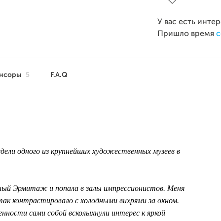
У вас есть инте
Пришло время
с
нсоры
5
F.A.Q
дели одного из крупнейших художественных музеев в
ный Эрмитаж и попала в залы импрессионистов. Меня
так контрастировало с холодными вихрями за окном.
енности сами собой
всколыхнули интерес к яркой