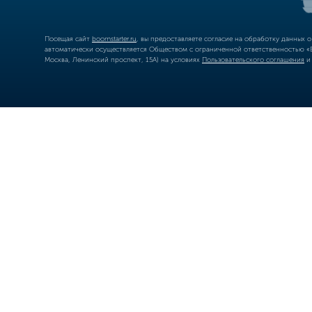
Посещая сайт
boomstarter.ru
, вы предоставляете согласие на обработку данных 
автоматически осуществляется Обществом с ограниченной ответственностью «Б
Москва, Ленинский проспект, 15А) на условиях
Пользовательского соглашения