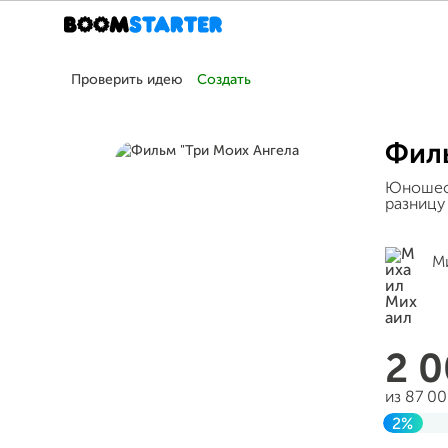
Проверить идею
Создать
Филь
Юношеск
разницу
М
2 
из 87 0
2%
Заверш