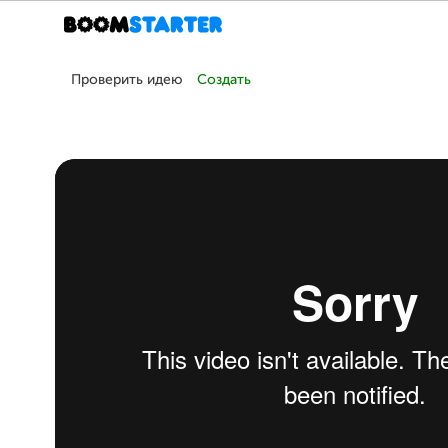
Проверить идею
Создать