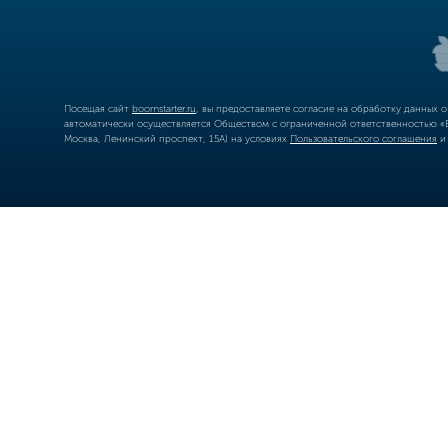
Посещая сайт
boomstarter.ru
, вы предоставляете согласие на обработку данных 
автоматически осуществляется Обществом с ограниченной ответственностью «Б
Москва, Ленинский проспект, 15А) на условиях
Пользовательского соглашения