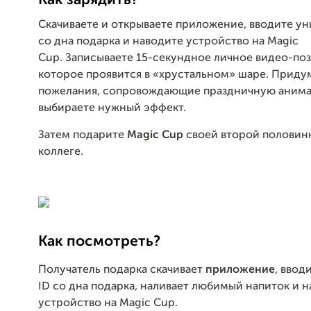
Как зарядить?
Cкачиваете и открываете приложение, вводите ун
со дна подарка и наводите устройство на Magic
Cup.
Записываете 15-секундное личное видео-по
которое проявится в «хрустальном» шаре. П
ридум
пожелания, сопровождающие праздничную аним
выбираете нужный эффект.
Затем подарите
Magic Cup
своей второй половинк
коллеге.
Как посмотреть?
Получатель подарка скачивает
приложение
, ввод
ID со дна подарка, наливает любимый напиток и 
устройство на Magic Cup.