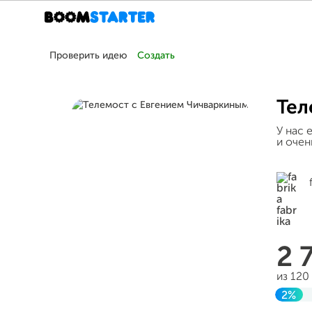
Проверить идею
Создать
Тел
У нас 
и очен
2 
из 120
2%
Заве