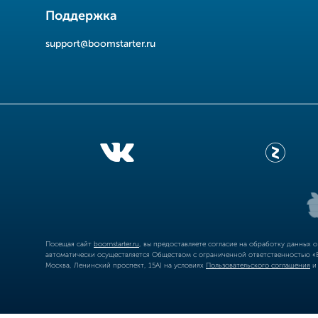
Поддержка
support@boomstarter.ru
Посещая сайт
boomstarter.ru
, вы предоставляете согласие на обработку данных 
автоматически осуществляется Обществом с ограниченной ответственностью «Б
Москва, Ленинский проспект, 15А) на условиях
Пользовательского соглашения