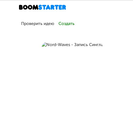
Проверить идею
Создать