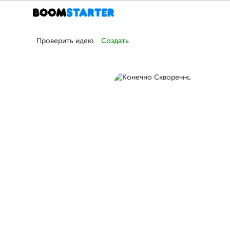
Проверить идею
Создать