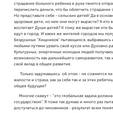
страдание больного ребенка и рука тянется отпра
перечислить деньги, что бы облегчить страдание 
Но представьте себе - сельских детей! Да в осно
здоровые дети, но кем они могут вырасти? А кто 
воспитает Души детей? К тому же вырастая эти б
едут в город. И каких же жителей городов мы пол
Бездушных "Хищников" пытающихся, выбравшись и
любыми путями урвать свой кусок или Духовно ра
Культурных, энергичных молодых людей получаю
возможность как дальнейшего саморазвития, так 
свой вклад в общее развитие.
Только задумавшись об этом - не сожмется ли
жалости и страха, как за себя так и за этих ребяти
общее будущее?
Многие скажут - "это глобальная задача должна
государством". Я тоже так думаю и много раз пыт
достучаться до чиновников - результат всем поня