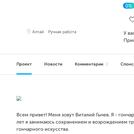
0%
За
Алтай
Ручная работа
У ва
При
Проект
Новости
Комментарии
1
Спон
Всем привет! Меня зовут Виталий Гычев. Я - гонча
лет я занимаюсь сохранением и возрождением т
гончарного искусства.