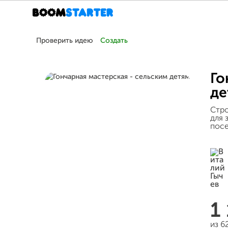
Проверить идею
Создать
Го
де
Стро
для 
посе
1
из 6