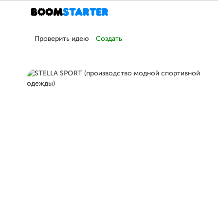
Проверить идею
Создать