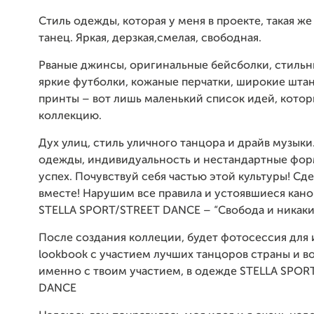
Стиль одежды, которая у меня в проекте, такая же 
танец. Яркая, дерзкая,смелая, свободная.
Рваные джинсы, оригинальные бейсболки, стильн
яркие футболки, кожаные перчатки, широкие шта
принты – вот лишь маленький список идей, котор
коллекцию.
Дух улиц, стиль уличного танцора и драйв музыки
одежды, индивидуальность и нестандартные фор
успех. Почувствуй себя частью этой культуры! Сд
вместе! Нарушим все правила и устоявшиеся кано
STELLA
SPORT
/
STREET
DANCE
– “Свобода и никаки
После создания коллеции, будет фотосессия для 
lookbook с участием лучших танцоров страны и
в
именно с твоим участием, в одежде
STELLA
SPOR
DANCE