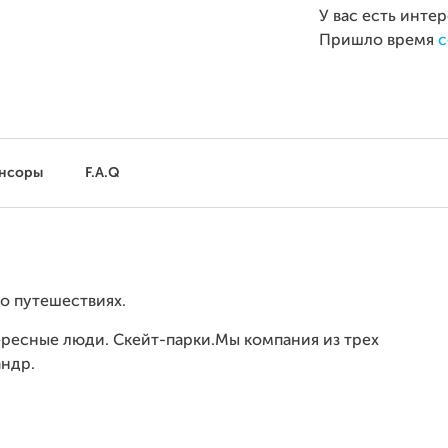
У вас есть инте
Пришло время
с
нсоры
F.A.Q
о путешествиях.
ересные люди. Скейт-парки.Мы компания из трех
андр.