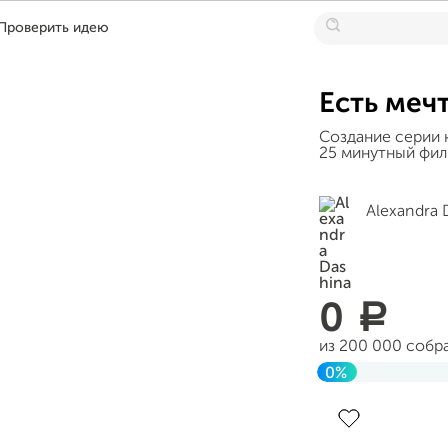
Проверить идею
Есть меч
Создание серии 
25 минутный фил
Alexandra 
0
a
из 200 000 собр
0%
Завершен 23 дек