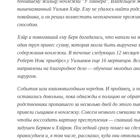
почившему жильцу ночлежки "У Таннера". Владельцем ж
вышеназванный Уильям Хэйр. Ему не удалось найти род
покойника, и он решил возместить неоплаченное прожи
способом.
Хэйр и помогавший ему Берк догадались, что напали на
один труп принес сумму, которая могла быть выручена 
содержания ночлежки. В течение следующих 12 месяцев
Роберт Нокс приобрел у Уильямов еще 16 мертвецов. Вс
направлены на благородное дело — обучение молодых ан
хирургов.
События шли взаимовыгодным чередом.
И продавец, и п
оставались довольны, пока однажды в полицию не обра
родственники пропавшего за несколько дней до этого пь
привели сыщиков в ночлежку. Совсем немного смекалки п
чтобы воссоздать картину преступления — спавший пья
задушен Берком и Хэйром. Последний сразу пошел на сдел
правосудием и, в том числе, рассказал, куда они отвозил