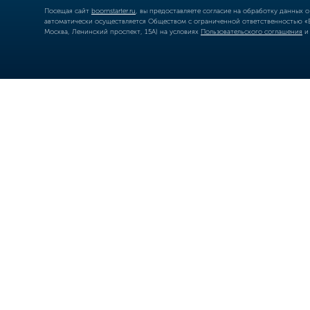
Посещая сайт
boomstarter.ru
, вы предоставляете согласие на обработку данных 
автоматически осуществляется Обществом с ограниченной ответственностью «Б
Москва, Ленинский проспект, 15А) на условиях
Пользовательского соглашения