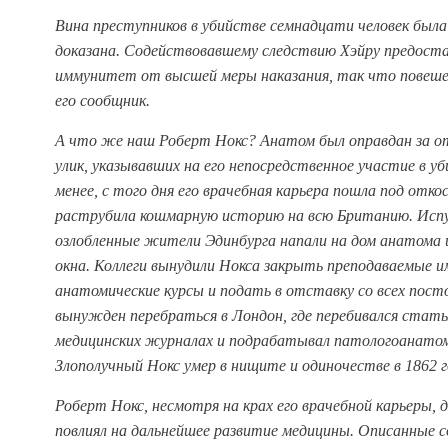
Вина преступников в убийстве семнадцати человек был
доказана. Содействовавшему следствию Хэйру предост
иммунитет от высшей меры наказания, так что повеше
его сообщник.
А что же наш Роберт Нокс? Анатом был оправдан за 
улик, указывавших на его непосредственное участие в уб
менее, с того дня его врачебная карьера пошла под отко
раструбила кошмарную историю на всю Британию. Исп
озлобленные жители Эдинбурга напали на дом анатома и
окна. Коллеги вынудили Нокса закрыть преподаваемые и
анатомические курсы и подать в отставку со всех пост
вынужден перебраться в Лондон, где перебивался стать
медицинских журналах и подрабатывал патологоанато
Злополучный Нокс умер в нищите и одиночестве в 1862 г
Роберт Нокс, несмотря на крах его врачебной карьеры, 
повлиял на дальнейшее развитие медицины. Описанные 