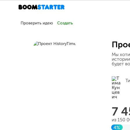
Проверить идею
Создать
Прое
Мы хоти
истории
будет в
Т
7 
из 150 
4%