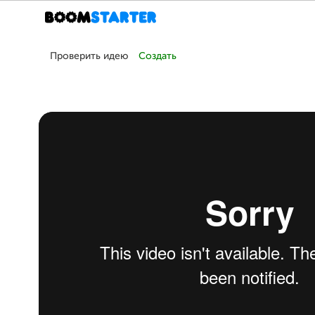
Проверить идею
Создать