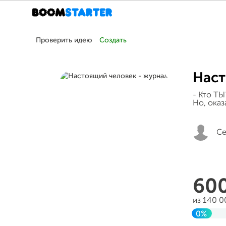
Проверить идею
Создать
Наст
- Кто ТЫ
Но, оказа
Се
60
из 140 
0%
Заверш