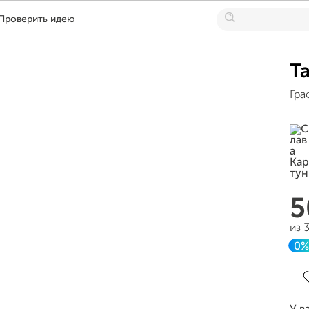
Проверить идею
Т
Гра
из 
0%
З