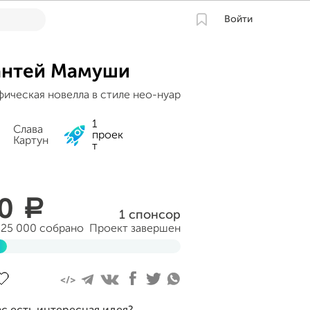
Войти
антей Мамуши
фическая новелла в стиле нео-нуар
1
Слава
проек
Картун
т
50
a
1 спонсор
325 000 собрано
Проект завершен
авершен 24 апреля 2015