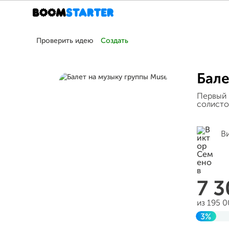
Проверить идею
Создать
Бале
Первый 
солисто
В
7 
из 195 
3%
Заверш